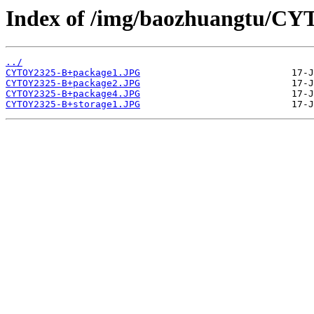
Index of /img/baozhuangtu/C
../
CYTOY2325-B+package1.JPG
CYTOY2325-B+package2.JPG
CYTOY2325-B+package4.JPG
CYTOY2325-B+storage1.JPG