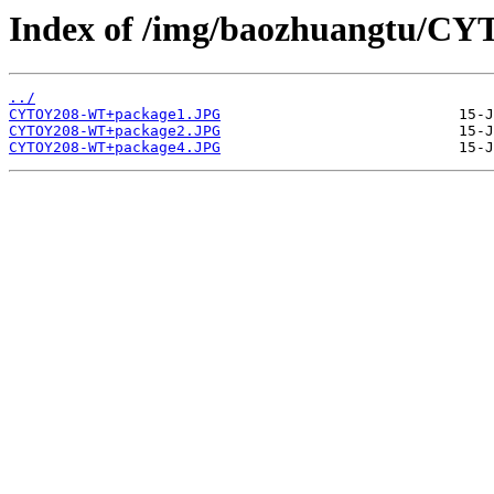
Index of /img/baozhuangtu/C
../
CYTOY208-WT+package1.JPG
CYTOY208-WT+package2.JPG
CYTOY208-WT+package4.JPG