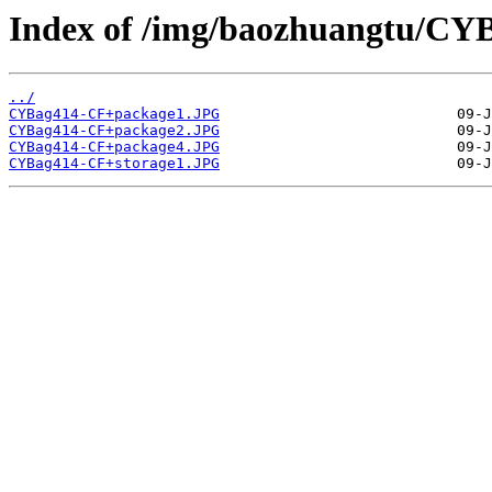
Index of /img/baozhuangtu/CY
../
CYBag414-CF+package1.JPG
CYBag414-CF+package2.JPG
CYBag414-CF+package4.JPG
CYBag414-CF+storage1.JPG