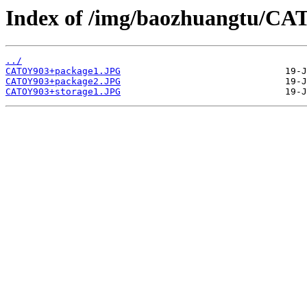
Index of /img/baozhuangtu/CA
../
CATOY903+package1.JPG
CATOY903+package2.JPG
CATOY903+storage1.JPG