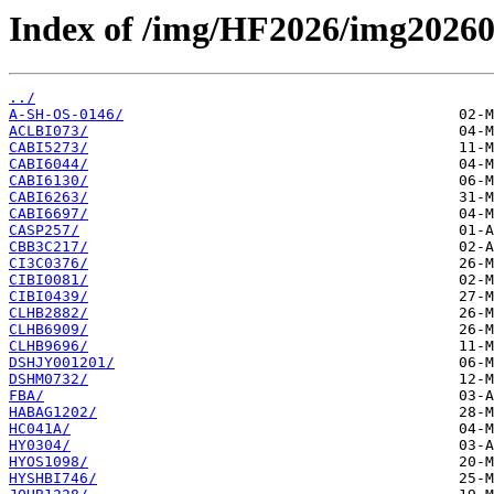
Index of /img/HF2026/img2026
../
A-SH-OS-0146/
ACLBI073/
CABI5273/
CABI6044/
CABI6130/
CABI6263/
CABI6697/
CASP257/
CBB3C217/
CI3C0376/
CIBI0081/
CIBI0439/
CLHB2882/
CLHB6909/
CLHB9696/
DSHJY001201/
DSHM0732/
FBA/
HABAG1202/
HC041A/
HY0304/
HYOS1098/
HYSHBI746/