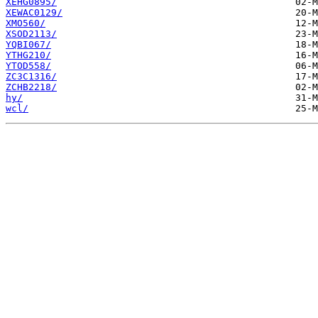
XEHG0895/
XEWAC0129/
XMO560/
XSOD2113/
YQBI067/
YTHG210/
YTOD558/
ZC3C1316/
ZCHB2218/
hy/
wcl/