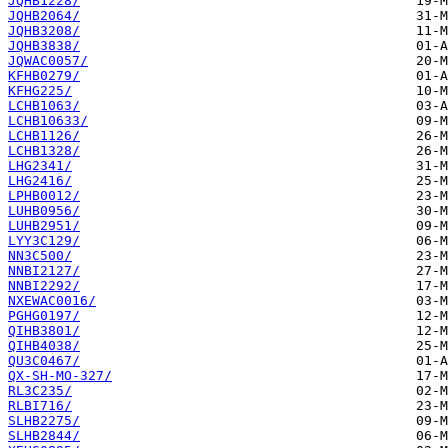
JQHB1228/
JQHB2064/
JQHB3208/
JQHB3838/
JQWAC0057/
KFHB0279/
KFHG225/
LCHB1063/
LCHB10633/
LCHB1126/
LCHB1328/
LHG2341/
LHG2416/
LPHB0012/
LUHB0956/
LUHB2951/
LYY3C129/
NN3C500/
NNBI2127/
NNBI2292/
NXEWAC0016/
PGHG0197/
QIHB3801/
QIHB4038/
QU3C0467/
QX-SH-MO-327/
RL3C235/
RLBI716/
SLHB2275/
SLHB2844/