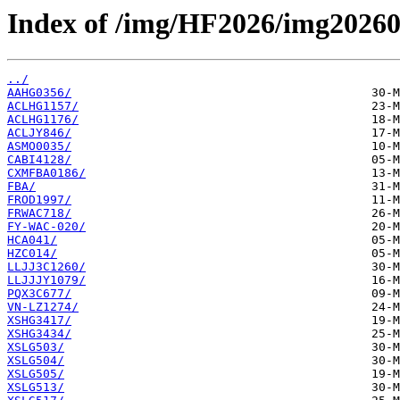
Index of /img/HF2026/img2026
../
AAHG0356/
ACLHG1157/
ACLHG1176/
ACLJY846/
ASMO0035/
CABI4128/
CXMFBA0186/
FBA/
FROD1997/
FRWAC718/
FY-WAC-020/
HCA041/
HZC014/
LLJJ3C1260/
LLJJJY1079/
PQX3C677/
VN-LZ1274/
XSHG3417/
XSHG3434/
XSLG503/
XSLG504/
XSLG505/
XSLG513/