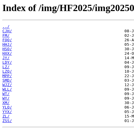
Index of /img/HF2025/img20250
../
CJH/
FM/
FQQ/
HHJ/
HSQ/
HXX/
JY/
LDY/
LZ/
LZQ/
MPP/
SMD/
WJZ/
WLL/
WT/
WY/
XM/
YLQ/
YYX/
ZL/
ZSS/