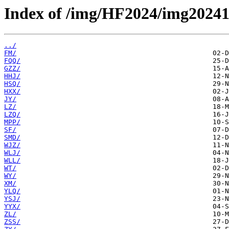
Index of /img/HF2024/img20241
../
FM/
FQQ/
GZZ/
HHJ/
HSQ/
HXX/
JY/
LZ/
LZQ/
MPP/
SF/
SMD/
WJZ/
WLJ/
WLL/
WT/
WY/
XM/
YLQ/
YSJ/
YYX/
ZL/
ZSS/