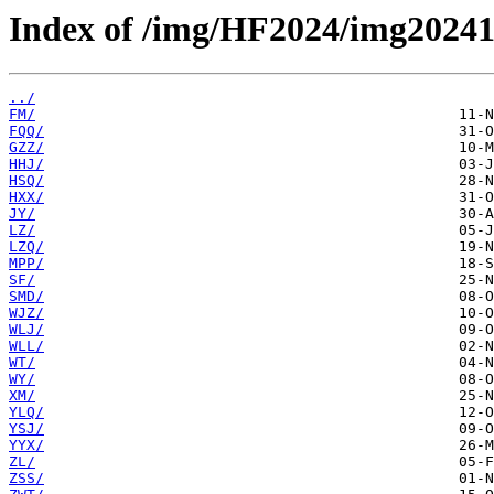
Index of /img/HF2024/img20241
../
FM/
FQQ/
GZZ/
HHJ/
HSQ/
HXX/
JY/
LZ/
LZQ/
MPP/
SF/
SMD/
WJZ/
WLJ/
WLL/
WT/
WY/
XM/
YLQ/
YSJ/
YYX/
ZL/
ZSS/