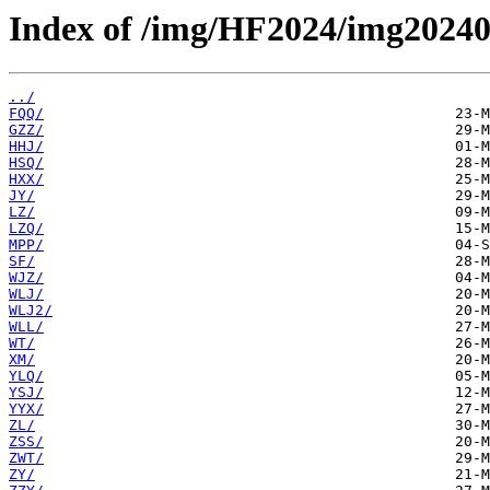
Index of /img/HF2024/img20240
../
FQQ/
GZZ/
HHJ/
HSQ/
HXX/
JY/
LZ/
LZQ/
MPP/
SF/
WJZ/
WLJ/
WLJ2/
WLL/
WT/
XM/
YLQ/
YSJ/
YYX/
ZL/
ZSS/
ZWT/
ZY/