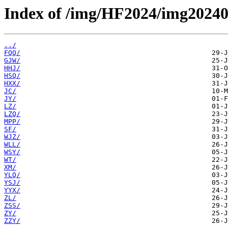
Index of /img/HF2024/img20240
../
FQQ/
GJW/
HHJ/
HSQ/
HXX/
JC/
JY/
LZ/
LZQ/
MPP/
SF/
WJZ/
WLL/
WSY/
WT/
XM/
YLQ/
YSJ/
YYX/
ZL/
ZSS/
ZY/
ZZY/