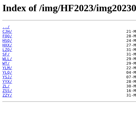
Index of /img/HF2023/img20230
../
CJH/
FQQ/
HSQ/
HXX/
LZQ/
SF/
WLL/
WT/
YLM/
YLQ/
YSJ/
YYX/
ZL/
ZSS/
ZZY/